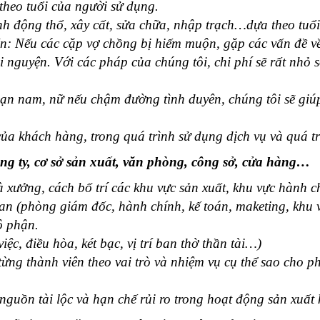
theo tuổi của người sử dụng.
nh động thổ, xây cất, sửa chữa, nhập trạch…dựa theo tuổi
n: Nếu các cặp vợ chồng bị hiếm muộn, gặp các vấn đề về 
i nguyện. Với các pháp của chúng tôi, chi phí sẽ rất nhỏ
bạn nam, nữ nếu chậm đường tình duyên, chúng tôi sẽ giú
ủa khách hàng, trong quá trình sử dụng dịch vụ và quá tr
ông ty, cơ sở sản xuất, văn phòng, công sở, cửa hàng…
 xưởng, cách bố trí các khu vực sản xuất, khu vực hành c
ban (phòng giám đốc, hành chính, kế toán, maketing, khu v
ộ phận.
iệc, điều hòa, két bạc, vị trí ban thờ thần tài…)
 từng thành viên theo vai trò và nhiệm vụ cụ thể sao cho 
 nguồn tài lộc và hạn chế rủi ro trong hoạt động sản xuất