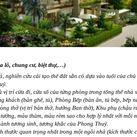
a lô, chung cư, biệt thự,…)
, nghiên cứu cải tạo thế đất sẵn có dựa vào tuổi của chủ
uỷ.
và vị trí cửa đi, cửa sổ của từng phòng trong tổng thể nhà 
òng khách (bàn ghế, tủ), Phòng Bếp (bàn ăn, tủ bếp, bếp 
ng thờ (vị trí bàn thờ, hướng Ban thờ), Khu phụ (chậu rử
 tường, màu thảm, màu rèm sao cho hợp lý nhất với mỗi 
 hành tương sinh, tương khắc của Phong Thuỷ.
h thước quan trọng nhất trong một ngôi nhà (kích thước 