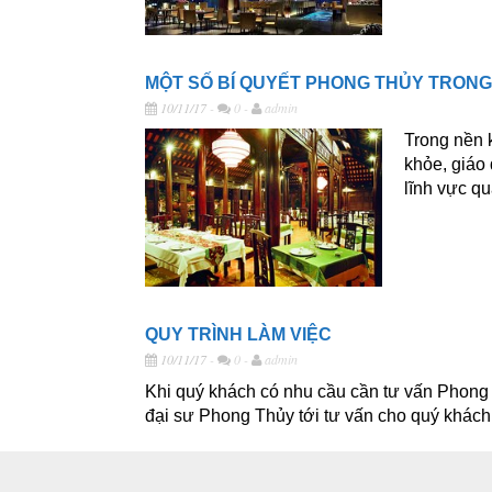
MỘT SỐ BÍ QUYẾT PHONG THỦY TRON
10/11/17
-
0 -
admin
Trong nền k
khỏe, giáo
lĩnh vực qu
QUY TRÌNH LÀM VIỆC
10/11/17
-
0 -
admin
Khi quý khách có nhu cầu cần tư vấn Phong T
đại sư Phong Thủy tới tư vấn cho quý khách.