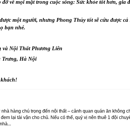
p đỡ về mọi mặt trong cuộc sống: Sức khỏe tốt hơn, gia 
ứu được một người, nhưng Phong Thủy tốt sẽ cứu được cả
họ bạn nhé.
 và Nội Thất Phương Liên
à Trưng, Hà Nội
 khách!
 nhà hàng chú trọng đến nội thất – cảnh quan quán ăn không chỉ
đem lại tài vận cho chủ. Nếu có thể, quý vị nên thuê 1 đội chu
nhà...