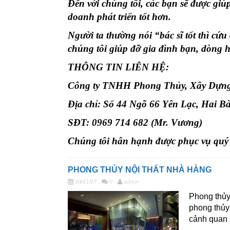
Đến với chúng tôi, các bạn sẽ được giú
doanh phát triển tốt hơn.
Người ta thường nói “bác sĩ tốt thì c
chúng tôi giúp đỡ gia đình bạn, dòng 
THÔNG TIN LIÊN HỆ:
Công ty TNHH Phong Thủy, Xây Dựng
Địa chỉ: Số 44 Ngõ 66 Yên Lạc, Hai B
SĐT: 0969 714 682 (Mr. Vương)
Chúng tôi hân hạnh được phục vụ quý
PHONG THỦY NỘI THẤT NHÀ HÀNG
10/11/17
-
0 -
admin
Phong thủy
phong thủy 
cảnh quan 