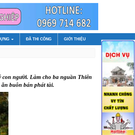
DỰNG
ĐÃ THI CÔNG
GIỚI THIỆU
ý con người. Làm cho ba nguần Thiên
 ăn buôn bán phát tài.