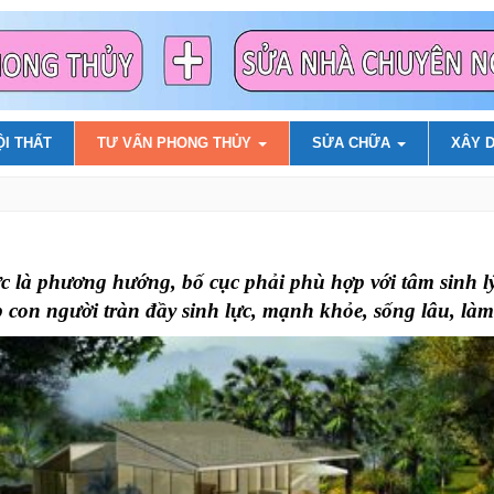
ỘI THẤT
TƯ VẤN PHONG THỦY
SỬA CHỮA
XÂY 
là phương hướng, bố cục phải phù hợp với tâm sinh l
 con người tràn đầy sinh lực, mạnh khỏe, sống lâu, làm