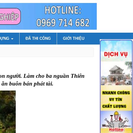
DỰNG
ĐÃ THI CÔNG
GIỚI THIỆU
 con người. Làm cho ba nguần Thiên
 ăn buôn bán phát tài.