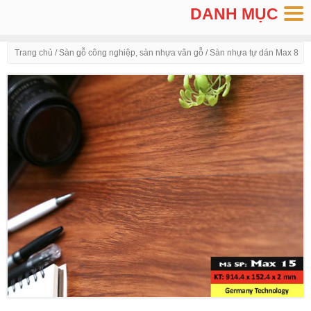
DANH MỤC
Trang chủ
/
Sàn gỗ công nghiệp, sàn nhựa vân gỗ
/ Sàn nhựa tự dán Max 8