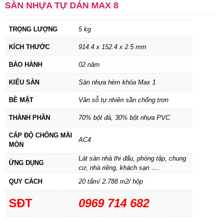
SÀN NHỰA TỰ DÁN MAX 8
TRỌNG LƯỢNG
5 kg
KÍCH THƯỚC
914.4 x 152.4 x 2.5 mm
BẢO HÀNH
02 năm
KIỂU SÀN
Sàn nhựa hèm khóa Max 1
BỀ MẶT
Vân sỗ tự nhiên sần chống trơn
THÀNH PHẦN
70% bột đá, 30% bột nhựa PVC
CẤP ĐỘ CHỐNG MÀI
AC4
MÒN
Lát sàn nhà thi đấu, phòng tập, chung
ỨNG DỤNG
cư, nhà riêng, khách sạn ….
QUY CÁCH
20 tấm/ 2.788 m2/ hộp
SĐT
0969 714 682