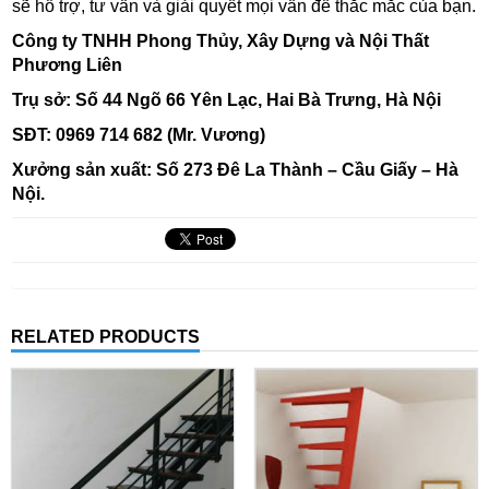
sẽ hỗ trợ, tư vấn và giải quyết mọi vấn đề thắc mắc của bạn.
Công ty TNHH Phong Thủy, Xây Dựng và Nội Thất
Phương Liên
Trụ sở: Số 44 Ngõ 66 Yên Lạc, Hai Bà Trưng, Hà Nội
SĐT: 0969 714 682 (Mr. Vương)
Xưởng sản xuất: Số 273 Đê La Thành – Cầu Giấy – Hà
Nội.
RELATED PRODUCTS