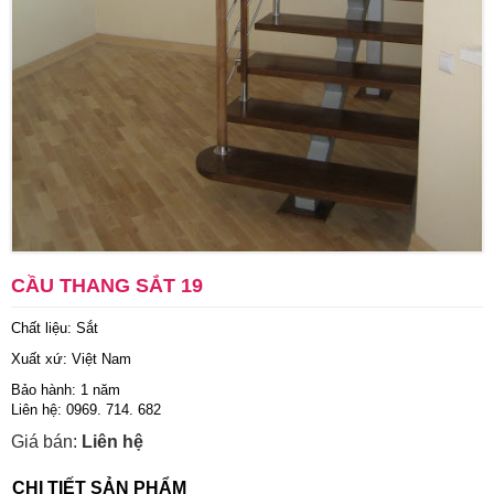
CẦU THANG SẮT 19
Chất liệu:
Sắt
Xuất xứ:
Việt Nam
Bảo hành:
1 năm
Liên hệ: 0969. 714. 682
Giá bán:
Liên hệ
CHI TIẾT SẢN PHẨM