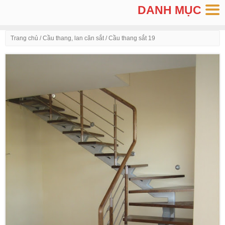
DANH MỤC
Trang chủ
/
Cầu thang, lan căn sắt
/ Cầu thang sắt 19