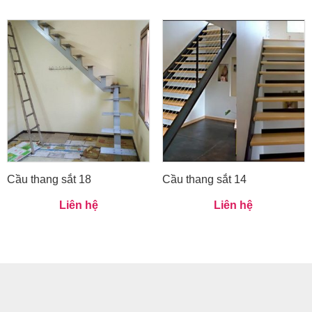
Cầu thang sắt 18
Cầu thang sắt 14
Liên hệ
Liên hệ